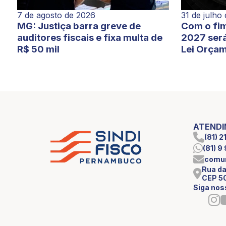
7 de agosto de 2026
31 de julho
MG: Justiça barra greve de
Com o fim
auditores fiscais e fixa multa de
2027 será
R$ 50 mil
Lei Orçam
ATEND
(81) 
(81) 
comun
Rua da
CEP 5
Siga nos