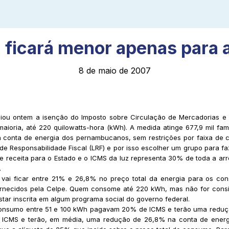
 ficará menor apenas para 
8 de maio de 2007
ou ontem a isenção do Imposto sobre Circulação de Mercadorias e 
ria, até 220 quilowatts-hora (kWh). A medida atinge 677,9 mil famí
a conta de energia dos pernambucanos, sem restrições por faixa de 
 de Responsabilidade Fiscal (LRF) e por isso escolher um grupo para 
 de receita para o Estado e o ICMS da luz representa 30% de toda a a
.
ai ficar entre 21% e 26,8% no preço total da energia para os con
necidos pela Celpe. Quem consome até 220 kWh, mas não for conside
star inscrita em algum programa social do governo federal.
 consumo entre 51 e 100 kWh pagavam 20% de ICMS e terão uma reduç
ICMS e terão, em média, uma redução de 26,8% na conta de energia