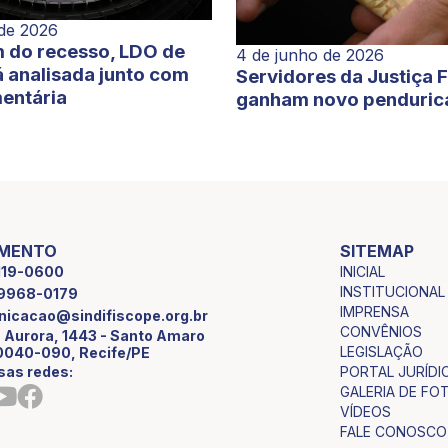
 de 2026
 do recesso, LDO de
4 de junho de 2026
 analisada junto com
Servidores da Justiça 
entária
ganham novo penduric
IMENTO
SITEMAP
INICIAL
2119-0600
INSTITUCIONAL
9 9968-0179
IMPRENSA
icacao@sindifiscope.org.br
CONVÊNIOS
 Aurora, 1443 - Santo Amaro
LEGISLAÇÃO
0040-090, Recife/PE
sas redes:
PORTAL JURÍDI
GALERIA DE FO
VÍDEOS
FALE CONOSCO