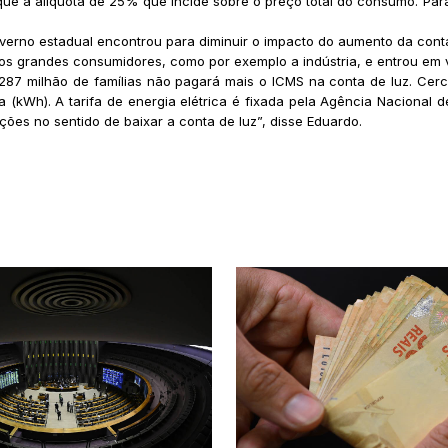
o que a alíquota de 25% que incide sobre o preço total do consumo. Pa
verno estadual encontrou para diminuir o impacto do aumento da conta
os grandes consumidores, como por exemplo a indústria, e entrou em vig
287 milhão de famílias não pagará mais o ICMS na conta de luz. Cerca
(kWh). A tarifa de energia elétrica é fixada pela Agência Nacional de 
ões no sentido de baixar a conta de luz”, disse Eduardo.