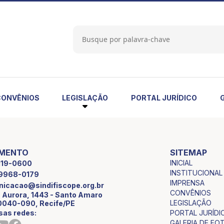
LEGISLAÇÃO
CONVÊNIOS
PORTAL JURÍDICO
IMENTO
SITEMAP
INICIAL
2119-0600
INSTITUCIONAL
9 9968-0179
IMPRENSA
icacao@sindifiscope.org.br
CONVÊNIOS
 Aurora, 1443 - Santo Amaro
LEGISLAÇÃO
0040-090, Recife/PE
sas redes:
PORTAL JURÍDI
GALERIA DE FO