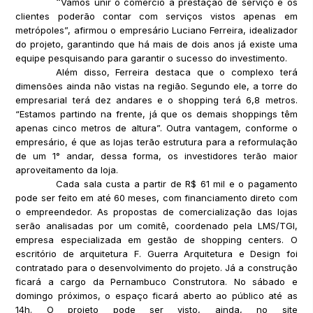
“
Vamos unir o comércio à prestação de serviço e os
clientes poderão contar com serviços vistos apenas em
metrópoles”, afirmou o empresário Luciano Ferreira, idealizador
do projeto, garantindo que há mais de dois anos já existe uma
equipe pesquisando para garantir o sucesso do investimento.
Além disso, Ferreira destaca que o complexo terá
dimensões ainda não vistas na região. Segundo ele, a torre do
empresarial terá dez andares e o shopping terá 6,8 metros.
“Estamos partindo na frente, já que os demais shoppings têm
apenas cinco metros de altura”. Outra vantagem, conforme o
empresário, é que as lojas terão estrutura para a reformulação
de um 1° andar, dessa forma, os investidores terão maior
aproveitamento da loja.
Cada sala custa a partir de R$ 61 mil e o pagamento
pode ser feito em até 60 meses, com financiamento direto com
o empreendedor. As propostas de comercialização das lojas
serão analisadas por um comitê, coordenado pela LMS/TGI,
empresa especializada em gestão de shopping centers. O
escritório de arquitetura F. Guerra Arquitetura e Design foi
contratado para o desenvolvimento do projeto. Já a construção
ficará a cargo da Pernambuco Construtora. No sábado e
domingo próximos, o espaço ficará aberto ao público até as
14h. O projeto pode ser visto, ainda, no site