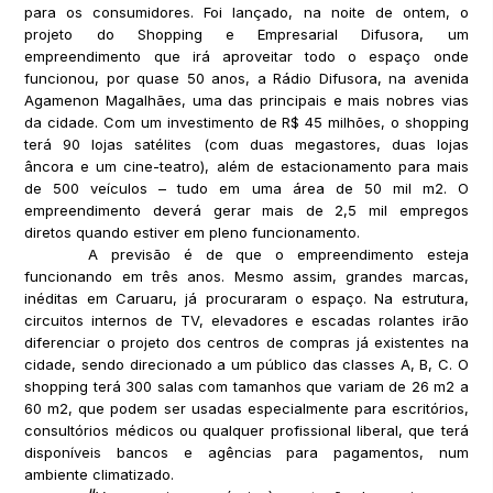
para os consumidores. Foi lançado, na noite de ontem, o
projeto do Shopping e Empresarial Difusora, um
empreendimento que irá aproveitar todo o espaço onde
funcionou, por quase 50 anos, a Rádio Difusora, na avenida
Agamenon Magalhães, uma das principais e mais nobres vias
da cidade. Com um investimento de R$ 45 milhões, o shopping
terá 90 lojas satélites (com duas megastores, duas lojas
âncora e um cine-teatro), além de estacionamento para mais
de 500 veículos – tudo em uma área de 50 mil m2. O
empreendimento deverá gerar mais de 2,5 mil empregos
diretos quando estiver em pleno funcionamento.
A previsão é de que o empreendimento esteja
funcionando em três anos. Mesmo assim, grandes marcas,
inéditas em Caruaru, já procuraram o espaço. Na estrutura,
circuitos internos de TV, elevadores e escadas rolantes irão
diferenciar o projeto dos centros de compras já existentes na
cidade, sendo direcionado a um público das classes A, B, C. O
shopping terá 300 salas com tamanhos que variam de 26 m2 a
60 m2, que podem ser usadas especialmente para escritórios,
consultórios médicos ou qualquer profissional liberal, que terá
disponíveis bancos e agências para pagamentos, num
ambiente climatizado.