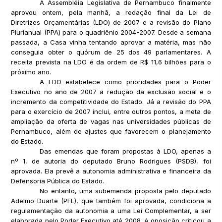
A Assembléia Legislativa de Pernambuco finalmente
aprovou ontem, pela manhã, a redação final da Lei de
Diretrizes Orçamentárias (LDO) de 2007 e a revisão do Plano
Plurianual (PPA) para o quadriênio 2004-2007. Desde a semana
passada, a Casa vinha tentando aprovar a matéria, mas não
conseguia obter o quórum de 25 dos 49 parlamentares. A
receita prevista na LDO é da ordem de R$ 11,6 bilhões para o
próximo ano.
A LDO estabelece como prioridades para o Poder
Executivo no ano de 2007 a redução da exclusão social e o
incremento da competitividade do Estado. Já a revisão do PPA
para o exercício de 2007 inclui, entre outros pontos, a meta de
ampliação da oferta de vagas nas universidades públicas de
Pernambuco, além de ajustes que favorecem o planejamento
do Estado.
Das emendas que foram propostas à LDO, apenas a
nº 1, de autoria do deputado Bruno Rodrigues (PSDB), foi
aprovada. Ela prevê a autonomia administrativa e financeira da
Defensoria Pública do Estado.
No entanto, uma subemenda proposta pelo deputado
Adelmo Duarte (PFL), que também foi aprovada, condiciona a
regulamentação da autonomia a uma Lei Complementar, a ser
elaborada pelo Poder Executivo até 2008. A oposição criticou a