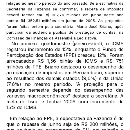
relação ao mesmo período do ano passado. Se a estimativa da
Secretaria da Fazenda se confirmar, a receita de impostos
deverá fechar em R$ 387,76 milhões em junho deste ano
contra R$ 352,51 milhões em junho de 2005. As projeções
foram feitas ontem pela secretária, Maria José Briano, após
participar da audiência pública de prestação de contas, na
Comissão de Finanças da Assembléia Legislativa.
No primeiro quadrimestre (janeiro-abril), o ICMS
registrou incremento de 15%, enquanto o Fundo de
Participação dos Estados (FPE) cresceu 12%. Foram
arrecadados R$ 1,56 bilhão de ICMS e R$ 751
milhões de FPE. Briano destacou o desempenho da
arrecadação de impostos em Pernambuco, superior
ao resultado dos demais estados (9,6%) e da União
(7,6%) no mesmo período. “A projeção para o
segundo semestre depende do desempenho das
variáveis macroeconômicas”, destaca a secretária. A
meta do fisco é fechar 2006 com incremento de
15% do ICMS.
Em relação ao FPE, a expectativa da Fazenda é de
que o repasse de junho seja de R$ 200 milhões, o
que equivale ao crescimento de 9% em relação a