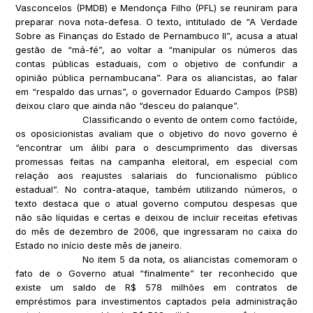
Vasconcelos (PMDB) e Mendonça Filho (PFL) se reuniram para
preparar nova nota-defesa. O texto, intitulado de “A Verdade
Sobre as Finanças do Estado de Pernambuco II”, acusa a atual
gestão de “má-fé”, ao voltar a “manipular os números das
contas públicas estaduais, com o objetivo de confundir a
opinião pública pernambucana”. Para os aliancistas, ao falar
em “respaldo das urnas”, o governador Eduardo Campos (PSB)
deixou claro que ainda não “desceu do palanque”.
Classificando o evento de ontem como factóide,
os oposicionistas avaliam que o objetivo do novo governo é
“encontrar um álibi para o descumprimento das diversas
promessas feitas na campanha eleitoral, em especial com
relação aos reajustes salariais do funcionalismo público
estadual”. No contra-ataque, também utilizando números, o
texto destaca que o atual governo computou despesas que
não são líquidas e certas e deixou de incluir receitas efetivas
do mês de dezembro de 2006, que ingressaram no caixa do
Estado no início deste mês de janeiro.
No item 5 da nota, os aliancistas comemoram o
fato de o Governo atual “finalmente” ter reconhecido que
existe um saldo de R$ 578 milhões em contratos de
empréstimos para investimentos captados pela administração